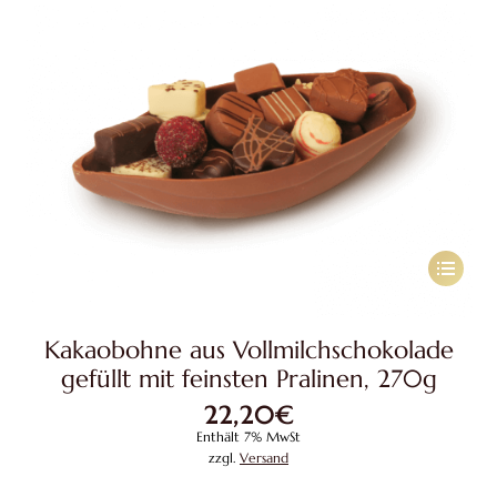
werden
Dieses
Produkt
weist
Kakaobohne aus Vollmilchschokolade
mehrere
gefüllt mit feinsten Pralinen, 270g
Variante
22,20
€
auf.
Enthält 7% MwSt
Die
zzgl.
Versand
Optione