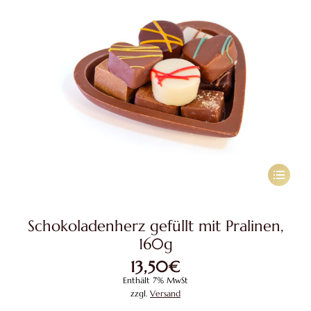
Produkts
gewählt
werden
Dieses
Produkt
weist
Schokoladenherz gefüllt mit Pralinen,
mehrere
160g
Variante
13,50
€
auf.
Enthält 7% MwSt
Die
zzgl.
Versand
Optione