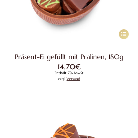
Dieses
Produkt
weist
Präsent-Ei gefüllt mit Pralinen, 180g
mehrere
14,70
€
Variante
Enthält 7% MwSt
auf.
zzgl.
Versand
Die
Optione
können
auf
der
Produkts
gewählt