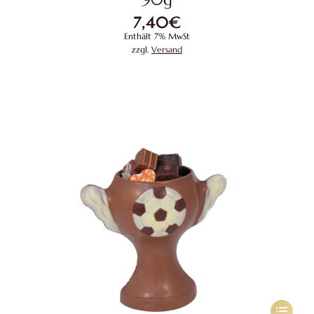
Variante
7,40
€
auf.
Enthält 7% MwSt
Die
zzgl.
Versand
Optione
können
auf
der
Produkts
gewählt
werden
Dieses