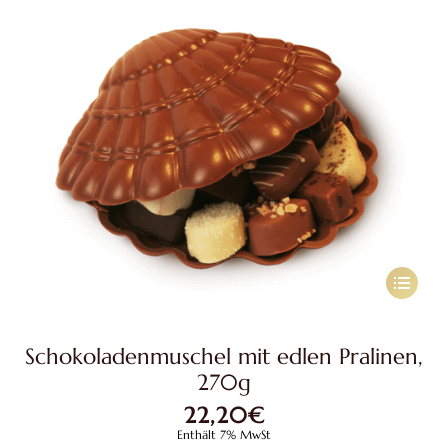
der
Produkts
gewählt
werden
Dieses
Produkt
weist
Schokoladenmuschel mit edlen Pralinen,
mehrere
270g
Variante
22,20
€
auf.
Enthält 7% MwSt
Die