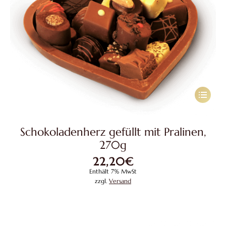
Dieses
Produkt
weist
Schokoladenherz gefüllt mit Pralinen,
mehrere
270g
Variante
22,20
€
auf.
Enthält 7% MwSt
Die
zzgl.
Versand
Optione
können
auf