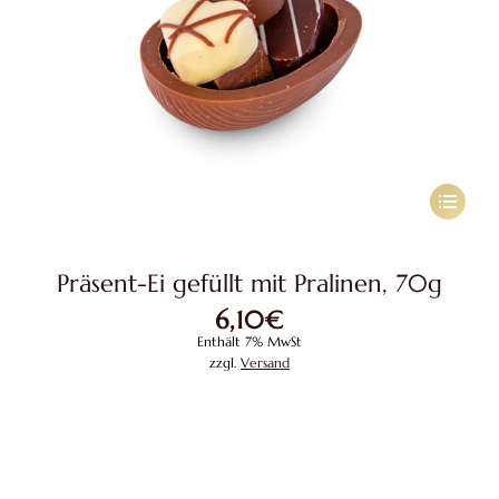
werden
Dieses
Produkt
weist
Präsent-Ei gefüllt mit Pralinen, 70g
mehrere
6,10
€
Variante
Enthält 7% MwSt
auf.
zzgl.
Versand
Die
Optione
können
auf
der