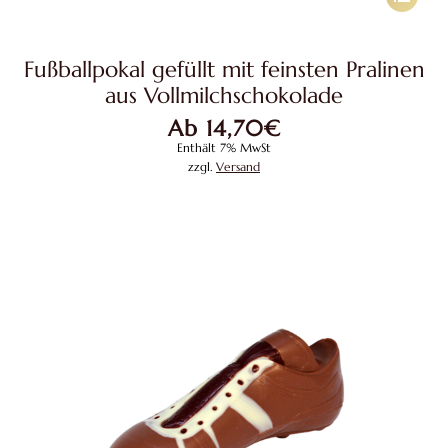
Produkt
weist
Fußballpokal gefüllt mit feinsten Pralinen
mehrere
aus Vollmilchschokolade
Variante
Ab
14,70
€
auf.
Enthält 7% MwSt
Die
zzgl.
Versand
Optione
können
auf
der
Produkts
gewählt
werden