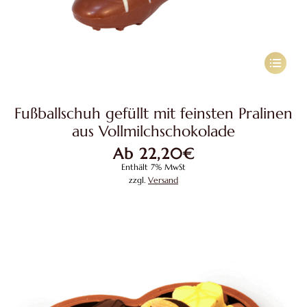
Dieses
Produkt
weist
Fußballschuh gefüllt mit feinsten Pralinen
mehrere
aus Vollmilchschokolade
Variante
Ab
22,20
€
auf.
Enthält 7% MwSt
Die
zzgl.
Versand
Optione
können
auf
der
Produkts
gewählt
werden