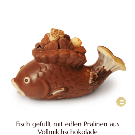
können
auf
der
Produkts
gewählt
werden
Dieses
Produkt
weist
Fisch gefüllt mit edlen Pralinen aus
mehrere
Vollmilchschokolade
Variante