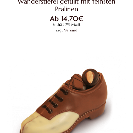
Wanderstiefel gefüllt mit feinsten
mehrere
Pralinen
Variante
Ab
14,70
€
auf.
Enthält 7% MwSt
Die
zzgl.
Versand
Optione
können
auf
der
Produkts
gewählt
werden