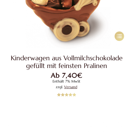
Dieses
Produkt
weist
Kinderwagen aus Vollmilchschokolade
mehrere
gefüllt mit feinsten Pralinen
Variante
Ab
7,40
€
auf.
Enthält 7% MwSt
Die
zzgl.
Versand
Optione
können
Bewertet mit
5.00
von 5
auf
der
Produkts
gewählt