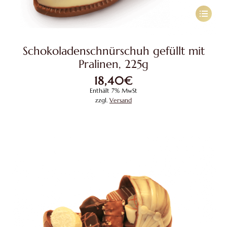
Dieses
Produkt
weist
Schokoladenschnürschuh gefüllt mit
mehrere
Pralinen, 225g
Variante
18,40
€
auf.
Enthält 7% MwSt
Die
zzgl.
Versand
Optione
können
auf
der
Produkts
gewählt
werden