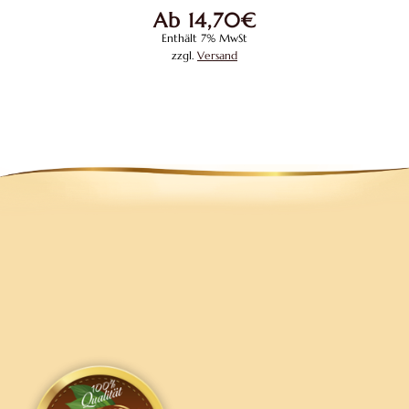
Ab
14,70
€
auf.
Enthält 7% MwSt
Die
zzgl.
Versand
Optione
können
auf
der
Produkts
gewählt
werden