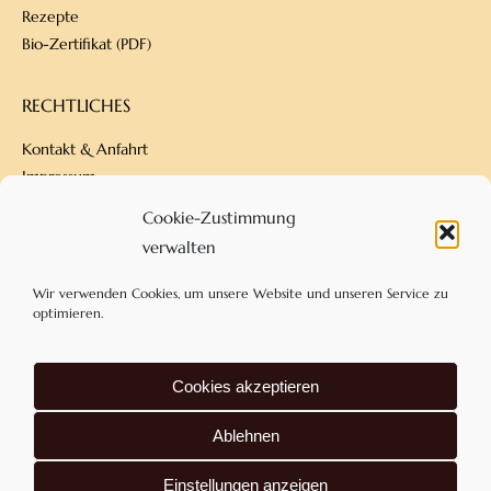
Rezepte
Bio-Zertifikat (PDF)
RECHTLICHES
Kontakt & Anfahrt
Impressum
Datenschutz
Cookie-Zustimmung
Versandbedingungen
verwalten
Zahlungsarten
AGB
Wir verwenden Cookies, um unsere Website und unseren Service zu
optimieren.
KONTAKT
Cookies akzeptieren
Confiserie Dengel
Am Eckfeld 18
Ablehnen
83543 Rott am Inn
+49 80 39 – 901 50 60
Einstellungen anzeigen