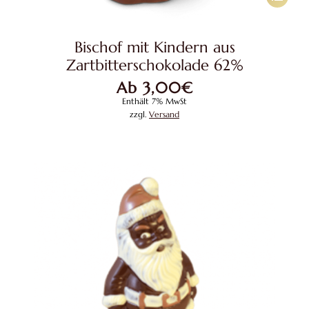
Produkt
weist
Bischof mit Kindern aus
mehrere
Zartbitterschokolade 62%
Variante
Ab
3,00
€
auf.
Enthält 7% MwSt
Die
zzgl.
Versand
Optione
können
auf
der
Produkts
gewählt
werden