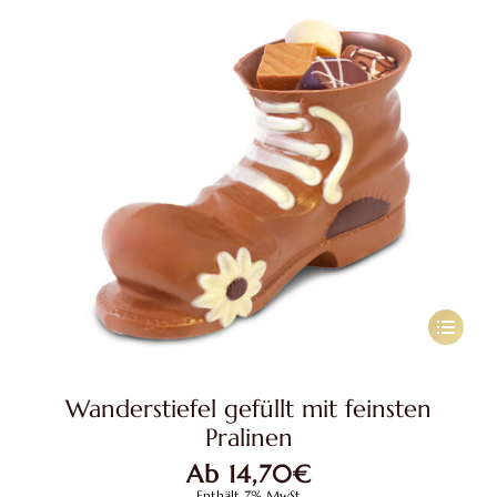
Dieses
Produkt
weist
Wanderstiefel gefüllt mit feinsten
mehrere
Pralinen
Variante
Ab
14,70
€
auf.
Enthält 7% MwSt