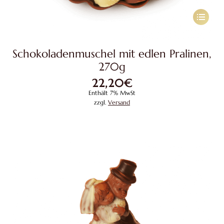
Dieses
Produkt
weist
Schokoladenmuschel mit edlen Pralinen,
mehrere
270g
Variante
22,20
€
auf.
Enthält 7% MwSt
Die
zzgl.
Versand
Optione
können
auf
der
Produkts
gewählt
werden