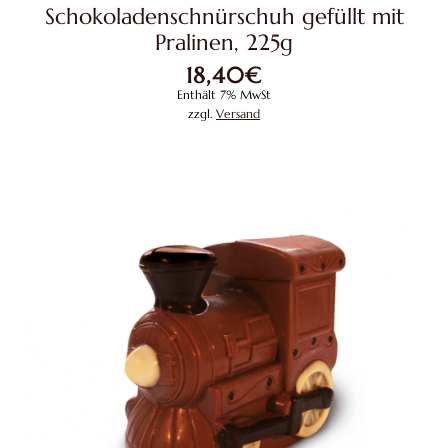
Schokoladenschnürschuh gefüllt mit
mehrere
Pralinen, 225g
Variante
18,40
€
auf.
Enthält 7% MwSt
Die
zzgl.
Versand
Optione
können
auf
der
Produkts
gewählt
werden