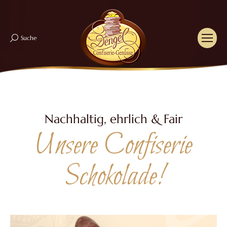
Suche
Search:
Nachhaltig, ehrlich & Fair
Unsere Confiserie
Schokolade!