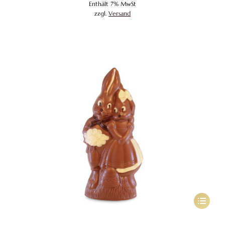
Enthält 7% MwSt
Die
zzgl.
Versand
Optione
können
auf
der
Produkts
gewählt
werden
Dieses
Produkt