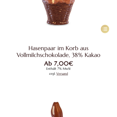
Dieses
Produkt
weist
Hasenpaar im Korb aus
mehrere
Vollmilchschokolade, 38% Kakao
Variante
Ab
7,00
€
auf.
Enthält 7% MwSt
Die
zzgl.
Versand
Optione
können
auf
der
Produkts
gewählt