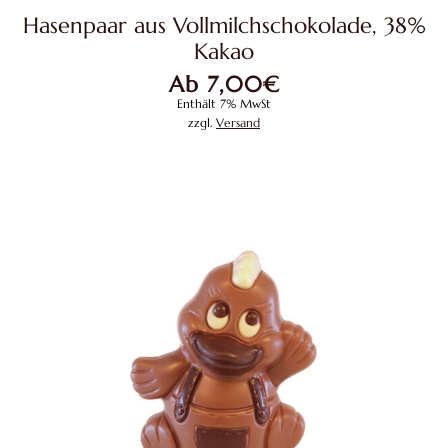
weist
Hasenpaar aus Vollmilchschokolade, 38%
mehrere
Kakao
Variante
Ab
7,00
€
auf.
Enthält 7% MwSt
Die
zzgl.
Versand
Optione
können
auf
der
Produkts
gewählt
werden