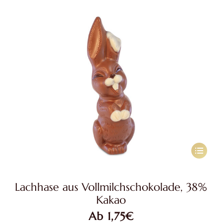
der
Produkts
gewählt
werden
Dieses
Produkt
weist
Lachhase aus Vollmilchschokolade, 38%
mehrere
Kakao
Variante
Ab
1,75
€
auf.