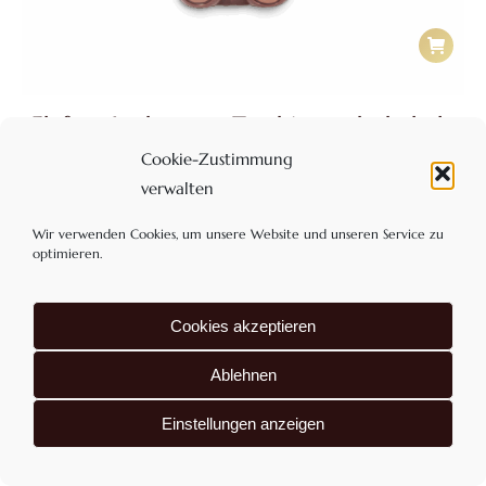
Elefant Lothar aus Zartbitterschokolade
62%
Cookie-Zustimmung
6,35
€
verwalten
Enthält 7% MwSt
zzgl.
Versand
Wir verwenden Cookies, um unsere Website und unseren Service zu
optimieren.
Cookies akzeptieren
Ablehnen
Einstellungen anzeigen