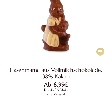
werden
Dieses
Produkt
weist
Hasenmama aus Vollmilchschokolade,
mehrere
38% Kakao
Variante
Ab
6,35
€
auf.
Enthält 7% MwSt
Die
zzgl.
Versand
Optione
können
auf