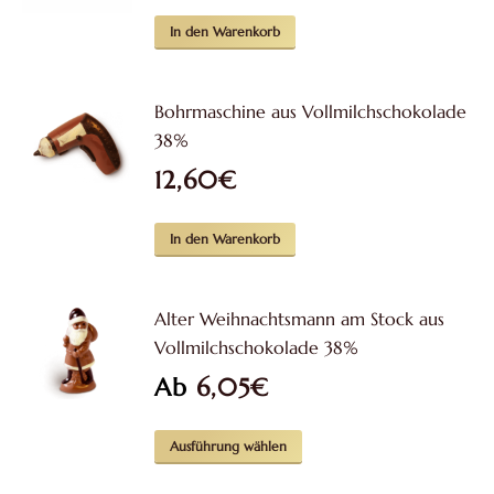
In den Warenkorb
Bohrmaschine aus Vollmilchschokolade
38%
12,60
€
In den Warenkorb
Alter Weihnachtsmann am Stock aus
Vollmilchschokolade 38%
Ab
6,05
€
Dieses
Ausführung wählen
Produkt