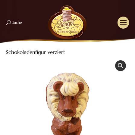
Suche
Search:
Schokoladenfigur verziert