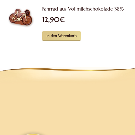
weist
Fahrrad aus Vollmilchschokolade 38%
mehrere
12,90
€
Varianten
auf.
Die
In den Warenkorb
Optionen
können
auf
der
Produktseite
gewählt
werden