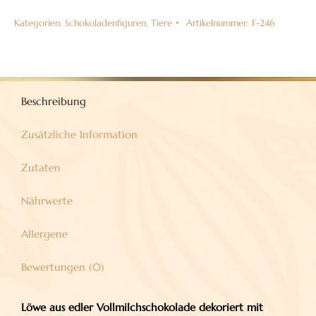
Vollmilchschokolade
Kategorien:
Schokoladenfiguren
,
Tiere
Artikelnummer:
F-246
38%
Menge
Beschreibung
Zusätzliche Information
Zutaten
Nährwerte
Allergene
Bewertungen (0)
Löwe aus edler Vollmilchschokolade dekoriert mit