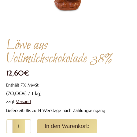
Löwe aus
Vollmilchschokolade 38%
12,60
€
Enthält 7% MwSt
(
70,00
€
/ 1 kg)
zzgl.
Versand
Lieferzeit: Bis zu 14 Werktage nach Zahlungseingang
Löwe
In den Warenkorb
aus