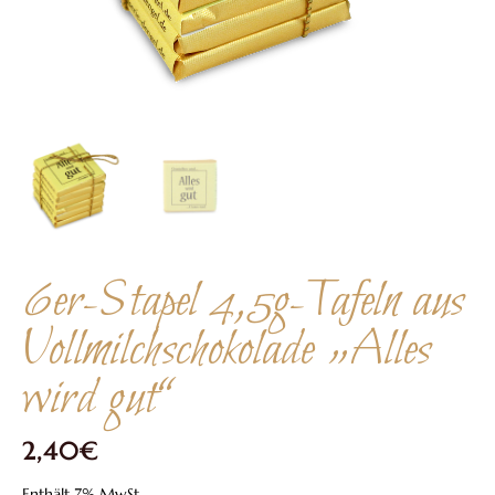
6er-Stapel 4,5g-Tafeln aus
Vollmilchschokolade „Alles
wird gut“
2,40
€
Enthält 7% MwSt