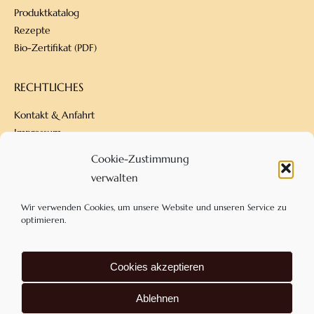
Produktkatalog
Rezepte
Bio-Zertifikat (PDF)
RECHTLICHES
Kontakt & Anfahrt
Impressum
Datenschutz
Cookie-Zustimmung
Versandbedingungen
verwalten
Zahlungsarten
AGB
Wir verwenden Cookies, um unsere Website und unseren Service zu
optimieren.
KONTAKT
Cookies akzeptieren
Confiserie Dengel
Am Eckfeld 18
Ablehnen
83543 Rott am Inn