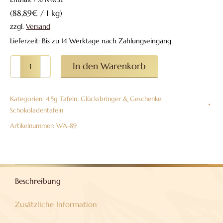
(
88,89
€
/ 1 kg)
zzgl.
Versand
Lieferzeit: Bis zu 14 Werktage nach Zahlungseingang
6er-
In den Warenkorb
Stapel
4,5g-
Kategorien:
4,5g Tafeln
,
Glücksbringer & Geschenke
,
Tafeln
Schokoladentafeln
aus
Artikelnummer:
WA-89
Vollmilchschokolade
"Alles
wird
gut"
Beschreibung
Menge
Zusätzliche Information