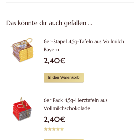
Das könnte dir auch gefallen …
6er-Stapel 4,5g-Tafeln aus Vollmilch
Bayern
2,40
€
In den Warenkorb
6er Pack 4,5g-Herztafeln aus
Vollmilchschokolade
2,40
€
Bewertet mit
5.00
von 5