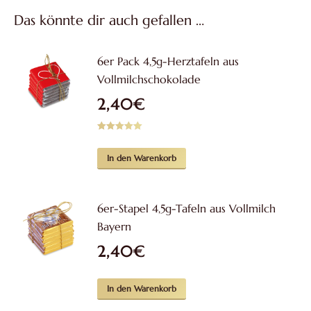
Das könnte dir auch gefallen …
6er Pack 4,5g-Herztafeln aus
Vollmilchschokolade
2,40
€
Bewertet mit
5.00
von 5
In den Warenkorb
6er-Stapel 4,5g-Tafeln aus Vollmilch
Bayern
2,40
€
In den Warenkorb