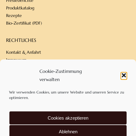
Presseberichte
Produktkatalog
Rezepte
Bio-Zertifikat (PDF)
RECHTLICHES
Kontakt & Anfahrt
Impressum
Datenschutz
Cookie-Zustimmung
Versandbedingungen
verwalten
Zahlungsarten
AGB
Wir verwenden Cookies, um unsere Website und unseren Service zu
optimieren.
KONTAKT
Cookies akzeptieren
Confiserie Dengel
Am Eckfeld 18
Ablehnen
83543 Rott am Inn