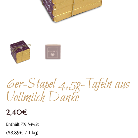
6er-Stapel 4,5g-Tafeln aus
Vollmilch Danke
2,40
€
Enthält 7% MwSt
(
88,89
€
/ 1 kg)