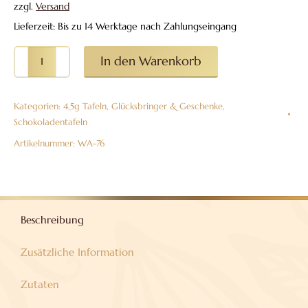
zzgl.
Versand
Lieferzeit: Bis zu 14 Werktage nach Zahlungseingang
6er-
In den Warenkorb
Stapel
4,5g-
Kategorien:
4,5g Tafeln
,
Glücksbringer & Geschenke
,
Tafeln
Schokoladentafeln
aus
Artikelnummer:
WA-76
Vollmilch
Danke
Menge
Beschreibung
Zusätzliche Information
Zutaten