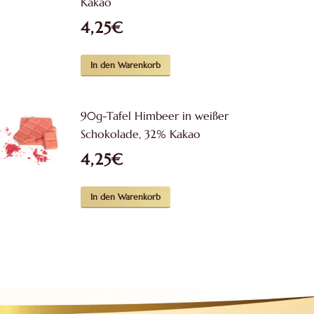
Kakao
4,25
€
In den Warenkorb
90g-Tafel Himbeer in weißer
Schokolade, 32% Kakao
4,25
€
In den Warenkorb