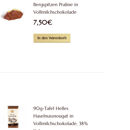
Bergspitzen Praline in
Vollmilchschokolade
7,50
€
In den Warenkorb
90g-Tafel Helles
Haselnussnougat in
Vollmilchschokolade, 38%