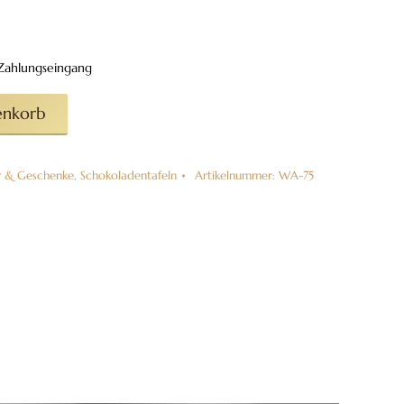
h Zahlungseingang
enkorb
r & Geschenke
,
Schokoladentafeln
Artikelnummer:
WA-75