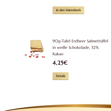
In den Warenkorb
90g-Tafel Erdbeer Sahnetrüffel
in weiße Schokolade, 32%
Kakao
4,25
€
Details