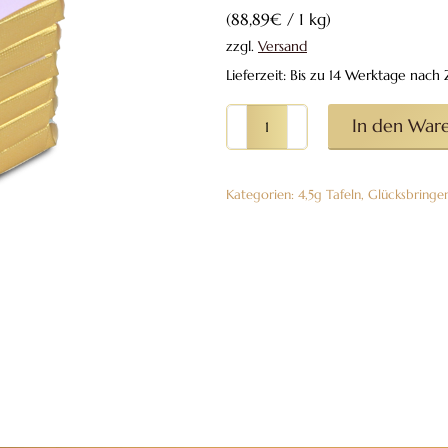
(
88,89
€
/ 1 kg)
zzgl.
Versand
Lieferzeit: Bis zu 14 Werktage nac
6er-
In den War
Stapel
4,5g-
Kategorien:
4,5g Tafeln
,
Glücksbringe
Tafeln
aus
Vollmilch
Happy
Birthday
„blau
/
rosa
/
grün“