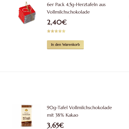
6er Pack 4,5g-Herztafeln aus
Vollmilchschokolade
2,40
€
Bewertet mit
5.00
von 5
In den Warenkorb
90g-Tafel Vollmilchschokolade
mit 38% Kakao
3,65
€