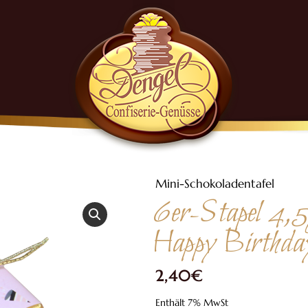
Mini-Schokoladentafel
6er-Stapel 4,5g
Happy Birthday
2,40
€
Enthält 7% MwSt