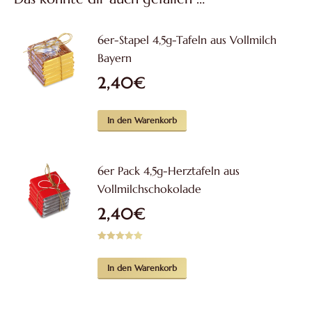
6er-Stapel 4,5g-Tafeln aus Vollmilch
Bayern
2,40
€
In den Warenkorb
6er Pack 4,5g-Herztafeln aus
Vollmilchschokolade
2,40
€
Bewertet mit
5.00
von 5
In den Warenkorb