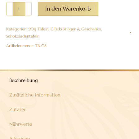
90g-
In den Warenkorb
Tafel
„Einfach
Kategorien:
90g Tafeln
,
Glücksbringer & Geschenke
,
mal
Schokoladentafeln
danke“
Artikelnummer:
TB-08
aus
Vollmilchschokolade
Menge
Beschreibung
Zusätzliche Information
Zutaten
Nährwerte
Allergene