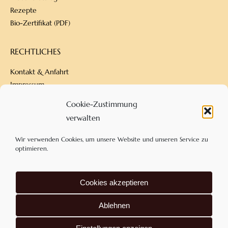
Rezepte
Bio-Zertifikat (PDF)
RECHTLICHES
Kontakt & Anfahrt
Impressum
Datenschutz
Cookie-Zustimmung
Versandbedingungen
verwalten
Zahlungsarten
AGB
Wir verwenden Cookies, um unsere Website und unseren Service zu
optimieren.
KONTAKT
Cookies akzeptieren
Confiserie Dengel
Am Eckfeld 18
Ablehnen
83543 Rott am Inn
+49 80 39 – 901 50 60