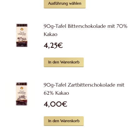
Dieses
Ausführung wählen
Produkt
weist
90g-Tafel Bitterschokolade mit 70%
mehrere
Kakao
Varianten
4,25
€
auf.
Die
Optionen
In den Warenkorb
können
auf
90g-Tafel Zartbitterschokolade mit
der
62% Kakao
Produktseite
4,00
€
gewählt
werden
In den Warenkorb