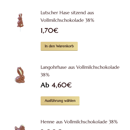
können
Lutscher Hase sitzend aus
auf
Vollmilchschokolade 38%
der
1,70
€
Produktseite
gewählt
werden
In den Warenkorb
Langohrhase aus Vollmilchschokolade
38%
Ab
4,60
€
Dieses
Ausführung wählen
Produkt
weist
Henne aus Vollmilchschokolade 38%
mehrere