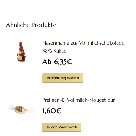
Ähnliche Produkte
Hasenmama aus Vollmilchschokolade,
38% Kakao
Ab
6,35
€
Dieses
Ausführung wählen
Produkt
weist
Pralinen-Ei Vollmilch-Nougat pur
mehrere
1,60
€
Varianten
auf.
Die
In den Warenkorb
Optionen