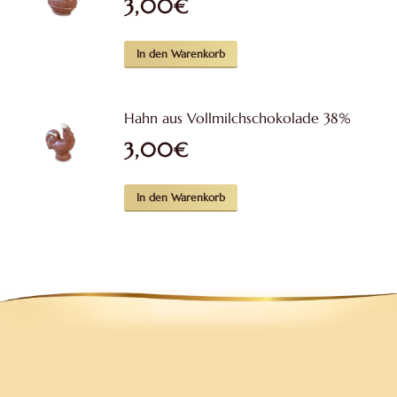
3,00
€
Varianten
auf.
Die
In den Warenkorb
Optionen
können
Hahn aus Vollmilchschokolade 38%
auf
3,00
€
der
Produktseite
gewählt
In den Warenkorb
werden