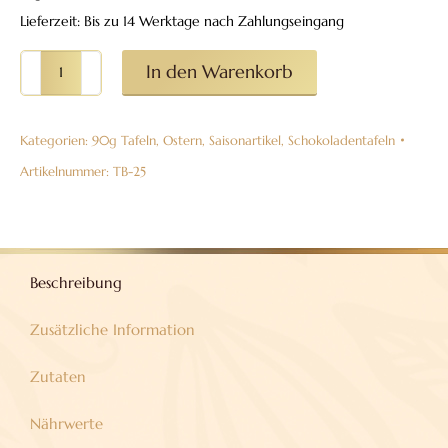
Lieferzeit: Bis zu 14 Werktage nach Zahlungseingang
90g-
In den Warenkorb
Tafel
"Süßer
Kategorien:
90g Tafeln
,
Ostern
,
Saisonartikel
,
Schokoladentafeln
Ostergruß"
Vollmilchschokolade
Artikelnummer:
TB-25
mit
Eierlikör,
38%
Kakao
Beschreibung
Menge
Zusätzliche Information
Zutaten
Nährwerte