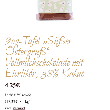
90g-Tafel „Süßer
Ostergruß“
Vollmilchschokolade mit
Eierlikör, 38% Kakao
4,25
€
Enthält 7% MwSt
(
47,22
€
/ 1 kg)
zzgl.
Versand