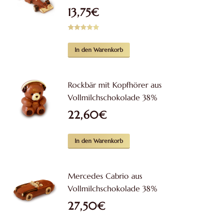
13,75
€
Bewertet mit
5.00
von 5
In den Warenkorb
Rockbär mit Kopfhörer aus
Vollmilchschokolade 38%
22,60
€
In den Warenkorb
Mercedes Cabrio aus
Vollmilchschokolade 38%
27,50
€