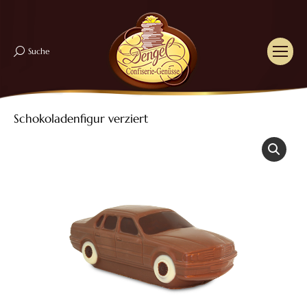
Suche
Search:
Schokoladenfigur verziert