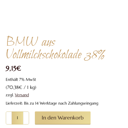
BMW aus
Vollmilchschokolade 38%
9,15
€
Enthält 7% MwSt
(
70,38
€
/ 1 kg)
zzgl.
Versand
Lieferzeit: Bis zu 14 Werktage nach Zahlungseingang
BMW
In den Warenkorb
aus