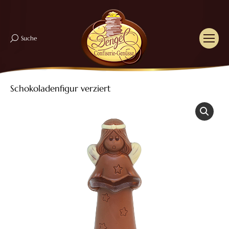
Suche
Search:
Schokoladenfigur verziert