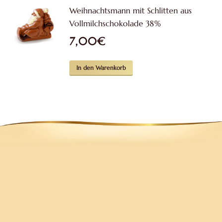
weist
Weihnachtsmann mit Schlitten aus
mehrere
Vollmilchschokolade 38%
Varianten
7,00
€
auf.
Die
Optionen
In den Warenkorb
können
auf
der
Produktseite
gewählt
werden