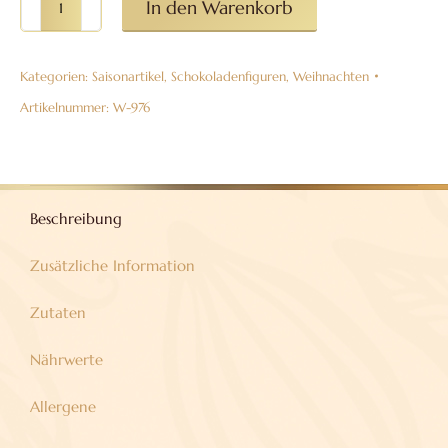
In den Warenkorb
singend
aus
Kategorien:
Saisonartikel
,
Schokoladenfiguren
,
Weihnachten
Vollmilchschokolade,
38%
Artikelnummer:
W-976
Kakao
Menge
Beschreibung
Zusätzliche Information
Zutaten
Nährwerte
Allergene