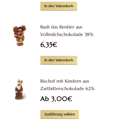
Optionen
In den Warenkorb
können
auf
Rudi das Rentier aus
der
Vollmilchschokolade 38%
Produktseite
6,35
€
gewählt
werden
In den Warenkorb
Bischof mit Kindern aus
Zartbitterschokolade 62%
Ab
3,00
€
Dieses
Ausführung wählen
Produkt