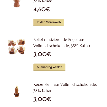
38% Kakao
4,60
€
In den Warenkorb
Relief musizierende Engel aus
Vollmilchschokolade, 38% Kakao
3,00
€
Dieses
Ausführung wählen
Produkt
weist
Kerze klein aus Vollmilchschokolade,
mehrere
38% Kakao
Varianten
3,00
€
auf.
Die