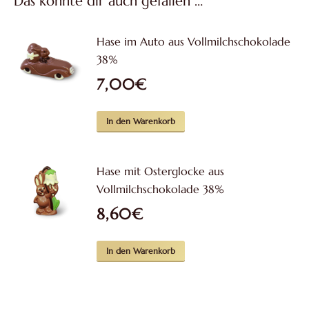
Das könnte dir auch gefallen …
Hase im Auto aus Vollmilchschokolade
38%
7,00
€
In den Warenkorb
Hase mit Osterglocke aus
Vollmilchschokolade 38%
8,60
€
In den Warenkorb