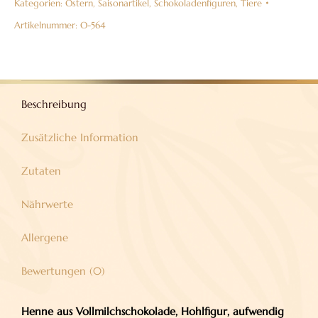
Kategorien:
Ostern
,
Saisonartikel
,
Schokoladenfiguren
,
Tiere
38%
Menge
Artikelnummer:
O-564
Beschreibung
Zusätzliche Information
Zutaten
Nährwerte
Allergene
Bewertungen (0)
Henne aus Vollmilchschokolade, Hohlfigur, aufwendig