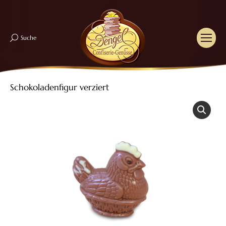
Suche
Search:
Schokoladenfigur verziert