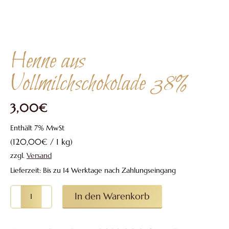
Henne aus
Vollmilchschokolade 38%
3,00
€
Enthält 7% MwSt
(
120,00
€
/ 1 kg)
zzgl.
Versand
Lieferzeit: Bis zu 14 Werktage nach Zahlungseingang
Henne
In den Warenkorb
aus
Vollmilchschokolade