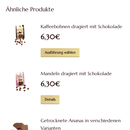
Ähnliche Produkte
Kaffeebohnen dragiert mit Schokolade
6,30
€
Dieses
Ausführung wählen
Produkt
weist
Mandeln dragiert mit Schokolade
mehrere
6,30
€
Varianten
auf.
Dieses
Die
Details
Produkt
Optionen
weist
können
Getrocknete Ananas in verschiedenen
mehrere
auf
Varianten