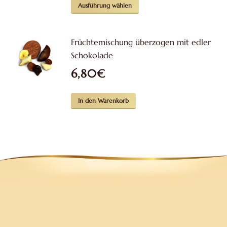
Dieses
Optionen
Ausführung wählen
Produkt
können
weist
auf
Früchtemischung überzogen mit edler
mehrere
der
Schokolade
Varianten
Produktseite
6,80
€
auf.
gewählt
Die
werden
Optionen
In den Warenkorb
können
auf
der
Produktseite
gewählt
werden