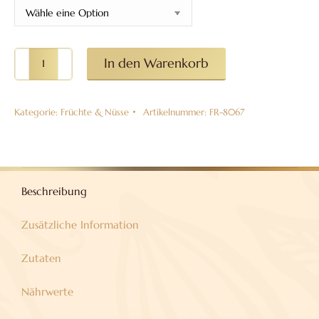
Ingwerstäbchen
In den Warenkorb
in
verschiedenen
Kategorie:
Früchte & Nüsse
Artikelnummer:
FR-8067
Varianten
Menge
Beschreibung
Zusätzliche Information
Zutaten
Nährwerte