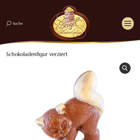
Suche
Search:
Schokoladenfigur verziert