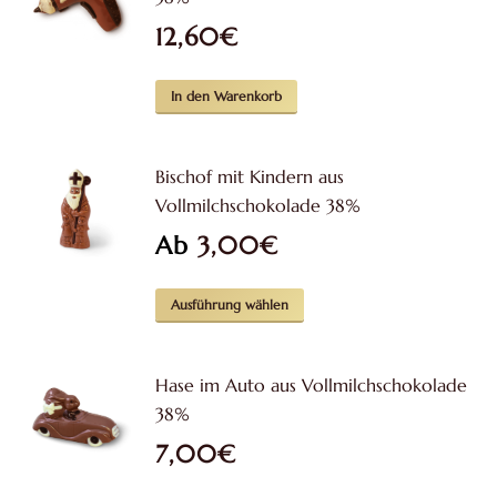
12,60
€
In den Warenkorb
Bischof mit Kindern aus
Vollmilchschokolade 38%
Ab
3,00
€
Dieses
Ausführung wählen
Produkt
weist
Hase im Auto aus Vollmilchschokolade
mehrere
38%
Varianten
7,00
€
auf.
Die