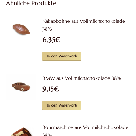
Ähnliche Produkte
Die
Optionen
können
Kakaobohne aus Vollmilchschokolade
auf
38%
der
6,35
€
Produktseite
gewählt
In den Warenkorb
werden
BMW aus Vollmilchschokolade 38%
9,15
€
In den Warenkorb
Bohrmaschine aus Vollmilchschokolade
38%