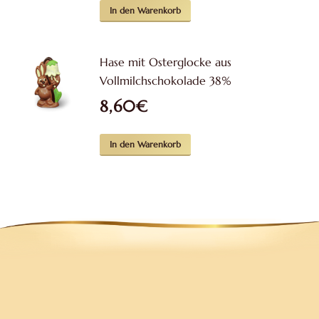
Optionen
In den Warenkorb
können
auf
Hase mit Osterglocke aus
der
Vollmilchschokolade 38%
Produktseite
8,60
€
gewählt
werden
In den Warenkorb