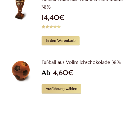
38%
14,40
€
Bewertet mit
5.00
von 5
In den Warenkorb
Fußball aus Vollmilchschokolade 38%
Ab
4,60
€
Dieses
Ausführung wählen
Produkt
weist
mehrere
Varianten
auf.