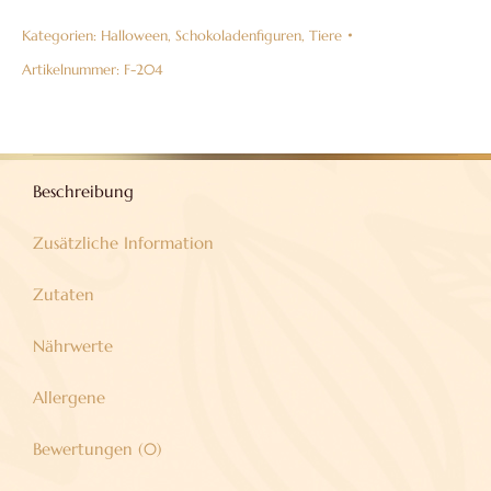
Schwanz
Kategorien:
Halloween
,
Schokoladenfiguren
,
Tiere
aus
Vollmilchschokolade
Artikelnummer:
F-204
38%
Menge
Beschreibung
Zusätzliche Information
Zutaten
Nährwerte
Allergene
Bewertungen (0)