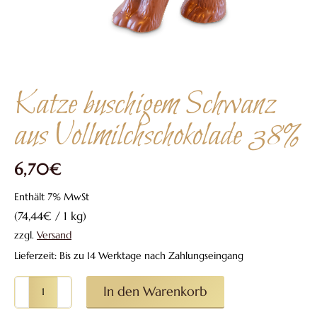
Katze buschigem Schwanz
aus Vollmilchschokolade 38%
6,70
€
Enthält 7% MwSt
(
74,44
€
/ 1 kg)
zzgl.
Versand
Lieferzeit: Bis zu 14 Werktage nach Zahlungseingang
Katze
In den Warenkorb
buschigem