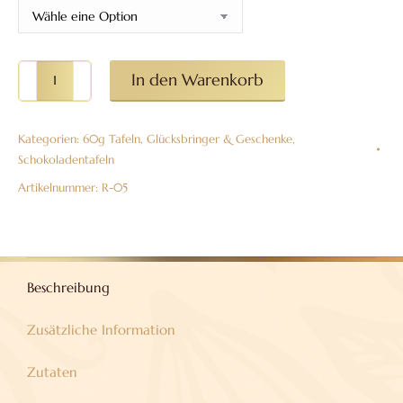
Motiv
In den Warenkorb
druck
auf
Kategorien:
60g Tafeln
,
Glücksbringer & Geschenke
,
Weißer
Schokoladentafeln
Schokolade
Artikelnummer:
R-05
"Kommunion"
Menge
Beschreibung
Zusätzliche Information
Zutaten