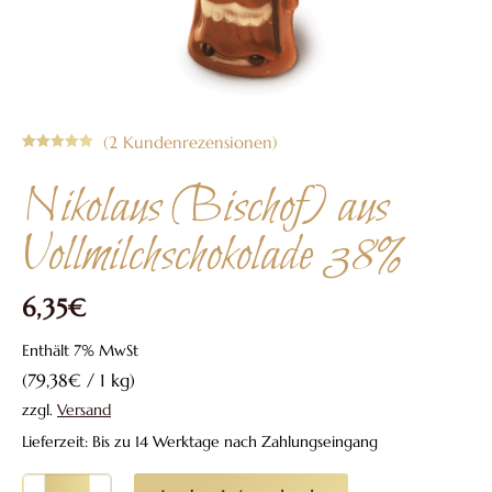
(
2
Kundenrezensionen)
Bewertet mit
2
5.00
von 5,
Nikolaus (Bischof) aus
basierend
auf
Kundenbewertungen
Vollmilchschokolade 38%
6,35
€
Enthält 7% MwSt
(
79,38
€
/ 1 kg)
zzgl.
Versand
Lieferzeit: Bis zu 14 Werktage nach Zahlungseingang
Nikolaus