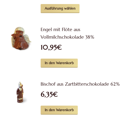
Dieses
Ausführung wählen
Produkt
weist
Engel mit Flöte aus
mehrere
Vollmilchschokolade 38%
Varianten
10,95
€
auf.
Die
Optionen
In den Warenkorb
können
auf
Bischof aus Zartbitterschokolade 62%
der
6,35
€
Produktseite
gewählt
werden
In den Warenkorb