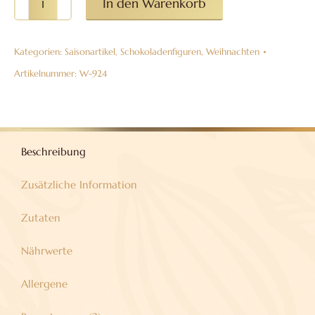
In den Warenkorb
(Bischof)
aus
Kategorien:
Saisonartikel
,
Schokoladenfiguren
,
Weihnachten
Vollmilchschokolade
38%
Artikelnummer:
W-924
Menge
Beschreibung
Zusätzliche Information
Zutaten
Nährwerte
Allergene