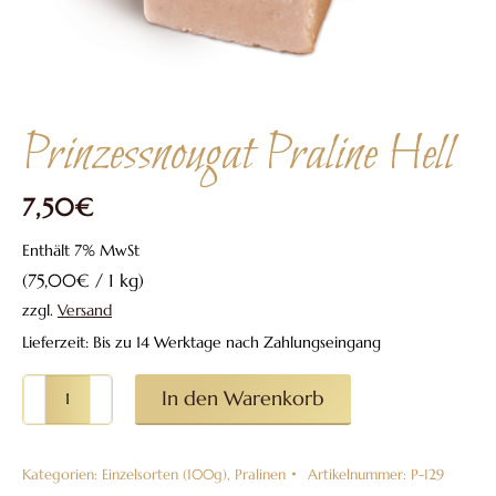
Prinzessnougat Praline Hell
7,50
€
Enthält 7% MwSt
(
75,00
€
/ 1 kg)
zzgl.
Versand
Lieferzeit: Bis zu 14 Werktage nach Zahlungseingang
Prinzessnougat
In den Warenkorb
Praline
Hell
Kategorien:
Einzelsorten (100g)
,
Pralinen
Artikelnummer:
P-129
Menge