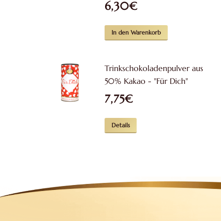
6,30
€
In den Warenkorb
Trinkschokoladenpulver aus
50% Kakao - "Für Dich"
7,75
€
Details