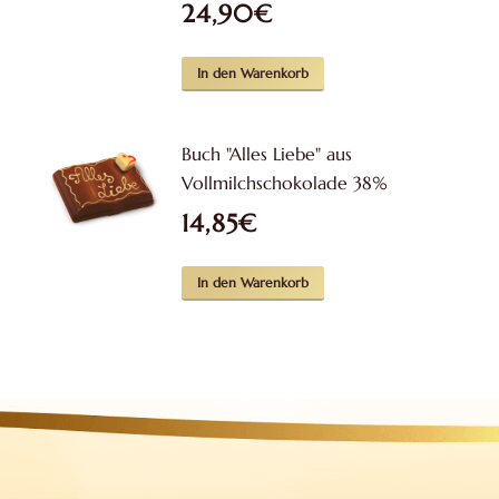
24,90
€
In den Warenkorb
Buch "Alles Liebe" aus
Vollmilchschokolade 38%
14,85
€
In den Warenkorb