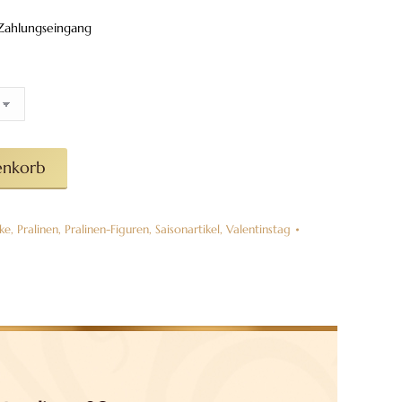
h Zahlungseingang
enkorb
ke
,
Pralinen
,
Pralinen-Figuren
,
Saisonartikel
,
Valentinstag