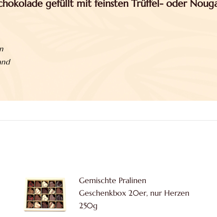
chokolade gefüllt
mit feinsten Trüffel- oder Nouga
n
and
Gemischte Pralinen
Geschenkbox 20er, nur Herzen
250g