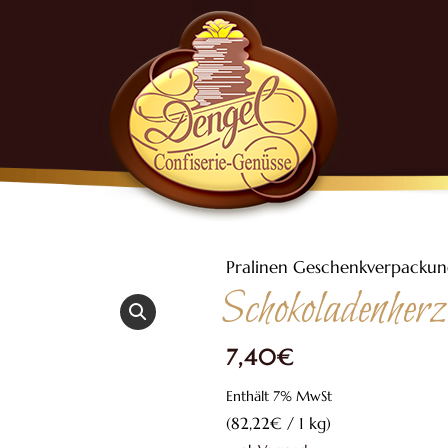
Pralinen Geschenkverpacku
Schokoladenherz 
7,40
€
Enthält 7% MwSt
(
82,22
€
/ 1 kg)