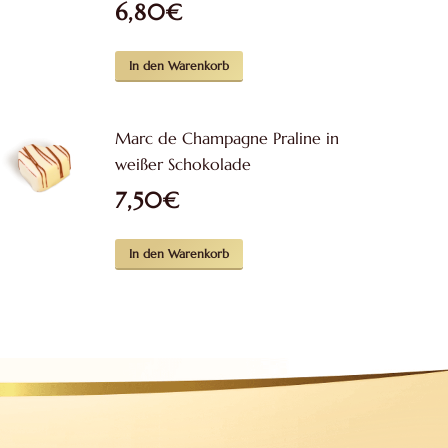
6,80
€
In den Warenkorb
Marc de Champagne Praline in
weißer Schokolade
7,50
€
In den Warenkorb