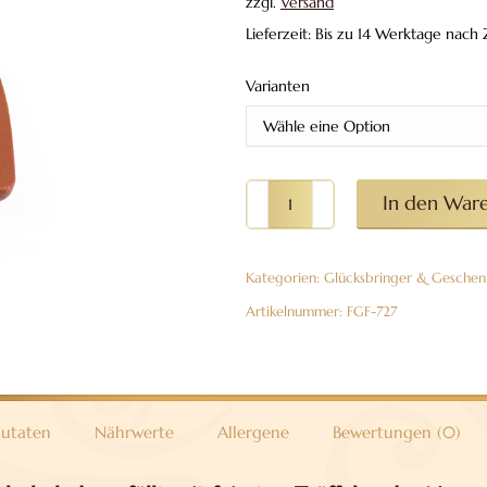
zzgl.
Versand
Lieferzeit: Bis zu 14 Werktage nac
Varianten
Schokoladenherz
In den War
gefüllt
mit
Kategorien:
Glücksbringer & Geschen
Pralinen,
90g
Artikelnummer:
FGF-727
Menge
utaten
Nährwerte
Allergene
Bewertungen (0)