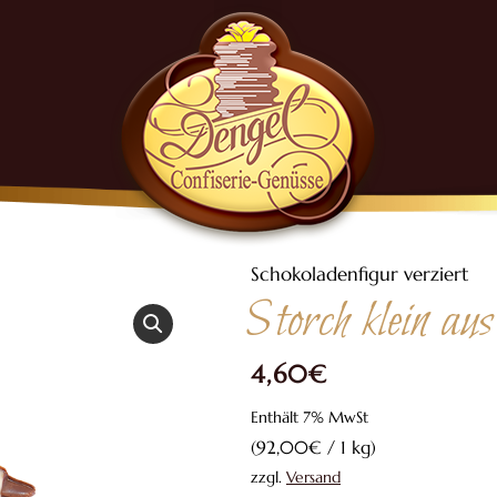
Schokoladenfigur verziert
Storch klein au
4,60
€
Enthält 7% MwSt
(
92,00
€
/ 1 kg)
zzgl.
Versand