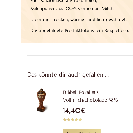
Edel-Kakaomasse aus Kolumbien,
Milchpulver aus 100% sternenfair Milch.
Lagerung: trocken, wärme- und lichtgeschützt.
Das abgebildete Produktfoto ist ein Beispielfoto.
Das könnte dir auch gefallen …
Fußball Pokal aus
Vollmilchschokolade 38%
14,40
€
Bewertet mit
5.00
von 5