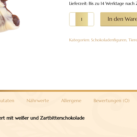
Lieferzeit: Bis zu 14 Werktage nac
Storch
In den War
klein
aus
Kategorien:
Schokoladenfiguren
,
Tier
Vollmilchschokolade
38%
Menge
utaten
Nährwerte
Allergene
Bewertungen (0)
iert mit weißer und
Zartbitterschokolade