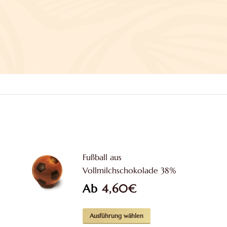
Fußball aus
Vollmilchschokolade 38%
Ab
4,60
€
Dieses
Ausführung wählen