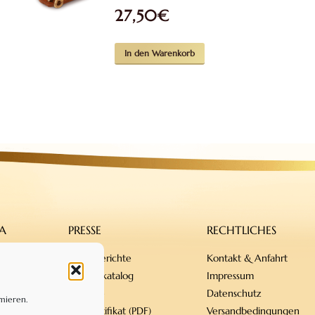
27,50
€
In den Warenkorb
A
PRESSE
RECHTLICHES
Presseberichte
Kontakt & Anfahrt
Produktkatalog
Impressum
Rezepte
Datenschutz
mieren.
Bio-Zertifikat (PDF)
Versandbedingungen