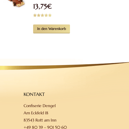
13,75
€
Bewertet mit
5.00
von 5
In den Warenkorb
KONTAKT
Confiserie Dengel
Am Eckfeld 18
83543 Rott am Inn
+49 80 39 – 901 50 60