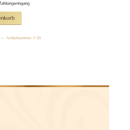
h Zahlungseingang
enkorb
e
Artikelnummer:
F-211