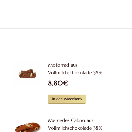
Produkt
weist
mehrere
Varianten
auf.
Die
Optionen
können
auf
Motorrad aus
der
Vollmilchschokolade 38%
Produktseite
8,80
€
gewählt
werden
In den Warenkorb
Mercedes Cabrio aus
Vollmilchschokolade 38%