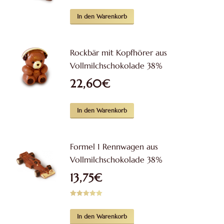
In den Warenkorb
Rockbär mit Kopfhörer aus
Vollmilchschokolade 38%
22,60
€
In den Warenkorb
Formel 1 Rennwagen aus
Vollmilchschokolade 38%
13,75
€
Bewertet mit
5.00
von 5
In den Warenkorb