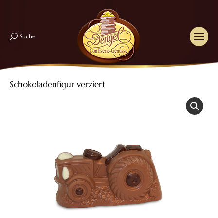
Suche
Search:
Schokoladenfigur verziert