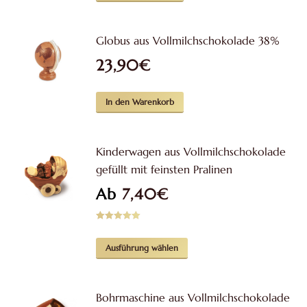
Globus aus Vollmilchschokolade 38%
23,90
€
In den Warenkorb
Kinderwagen aus Vollmilchschokolade
gefüllt mit feinsten Pralinen
Ab
7,40
€
Bewertet mit
5.00
von 5
Dieses
Ausführung wählen
Produkt
weist
Bohrmaschine aus Vollmilchschokolade
mehrere