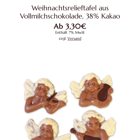
weist
Weihnachtsrelieftafel aus
mehrere
Vollmilchschokolade, 38% Kakao
Variante
Ab
3,30
€
auf.
Enthält 7% MwSt
Die
zzgl.
Versand
Optione
können
auf
der
Produkts
gewählt
werden