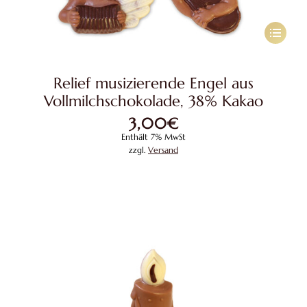
Dieses
Produkt
weist
Relief musizierende Engel aus
mehrere
Vollmilchschokolade, 38% Kakao
Variante
3,00
€
auf.
Enthält 7% MwSt
Die
zzgl.
Versand
Optione
können
auf
der
Produkts
gewählt
werden