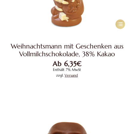
Dieses
Produkt
weist
Weihnachtsmann mit Geschenken aus
mehrere
Vollmilchschokolade, 38% Kakao
Variante
Ab
6,35
€
auf.
Enthält 7% MwSt
Die
zzgl.
Versand
Optione
können
auf
der
Produkts
gewählt
werden