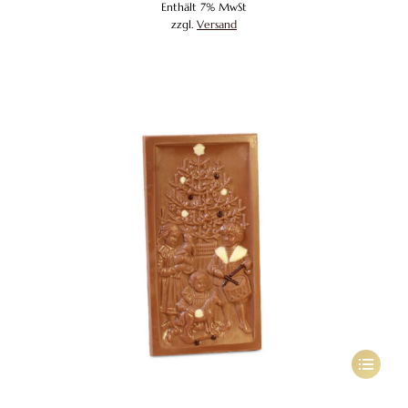
Enthält 7% MwSt
zzgl.
Versand
Dieses
Produkt