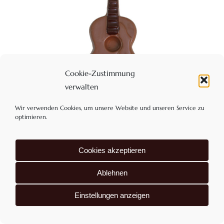
Cookie-Zustimmung
verwalten
Wir verwenden Cookies, um unsere Website und unseren Service zu
optimieren.
Gitarre aus Vollmilchschokolade 38%
5,00
€
Cookies akzeptieren
Enthält 7% MwSt
zzgl.
Versand
Ablehnen
Einstellungen anzeigen