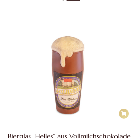
Bierglas „Helles“ aus Vollmilchschokolade