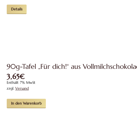
Details
90g-Tafel „Für dich!“ aus Vollmilchschokol
3,65
€
Enthält 7% MwSt
zzgl.
Versand
In den Warenkorb