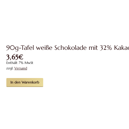
weist
mehrere
Varianten
auf.
Die
Optionen
können
auf
90g-Tafel weiße Schokolade mit 32% Kaka
der
Produktseite
3,65
€
gewählt
werden
Enthält 7% MwSt
zzgl.
Versand
In den Warenkorb