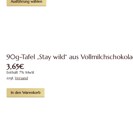
Ausführung wählen
Produkt
weist
mehrere
Varianten
auf.
Die
Optionen
können
auf
90g-Tafel „Stay wild“ aus Vollmilchschokol
der
Produktseite
3,65
€
gewählt
werden
Enthält 7% MwSt
zzgl.
Versand
In den Warenkorb