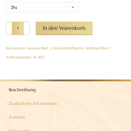
Bischof
In den Warenkorb
mit
Kindern
Kategorien:
Saisonartikel
,
Schokoladenfiguren
,
Weihnachten
aus
Vollmilchschokolade
Artikelnummer:
W-892
38%
Menge
Beschreibung
Zusätzliche Information
Zutaten
Nährwerte