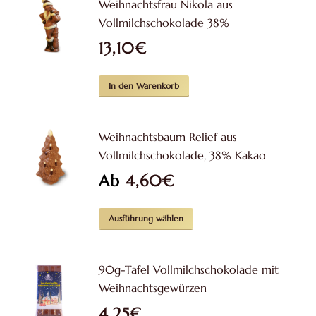
Weihnachtsfrau Nikola aus
mehrere
Vollmilchschokolade 38%
Varianten
13,10
€
auf.
Die
Optionen
In den Warenkorb
können
auf
Weihnachtsbaum Relief aus
der
Vollmilchschokolade, 38% Kakao
Produktseite
Ab
4,60
€
gewählt
werden
Dieses
Ausführung wählen
Produkt
weist
90g-Tafel Vollmilchschokolade mit
mehrere
Weihnachtsgewürzen
Varianten
4,25
€
auf.