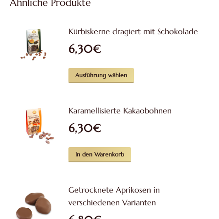
Ähnliche Produkte
Kürbiskerne dragiert mit Schokolade
6,30
€
Dieses
Ausführung wählen
Produkt
weist
Karamellisierte Kakaobohnen
mehrere
6,30
€
Varianten
auf.
Die
In den Warenkorb
Optionen
können
Getrocknete Aprikosen in
auf
verschiedenen Varianten
der