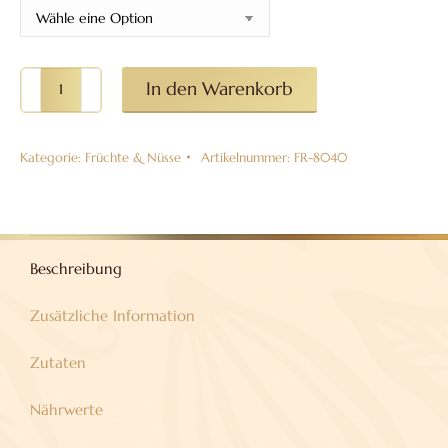
Getrocknete
In den Warenkorb
Apfelringe
in
Kategorie:
Früchte & Nüsse
Artikelnummer:
FR-8040
verschiedenen
Varianten
Menge
Beschreibung
Zusätzliche Information
Zutaten
Nährwerte