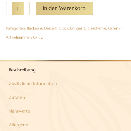
Mini-
In den Warenkorb
Osterhasen
aus
Kategorien:
Backen & Dessert
,
Glücksbringer & Geschenke
,
Ostern
Vollmilchschokolade,
38%
Artikelnummer:
G-132
Kakao
Menge
Beschreibung
Zusätzliche Information
Zutaten
Nährwerte
Allergene