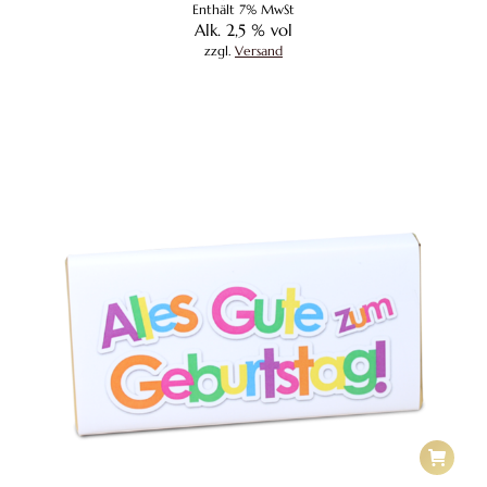
Enthält 7% MwSt
Alk. 2,5 % vol
zzgl.
Versand