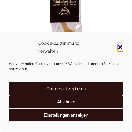
Cookie-Zustimmung
verwalten
Wir verwenden Cookies, um unsere Website und unseren Service zu
optimieren.
Trinkschokolade am Löffel: Weiße
Schokolade, 32% Kakao
Cookies akzeptieren
2,25
€
Enthält 7% MwSt
Ablehnen
zzgl.
Versand
Einstellungen anzeigen