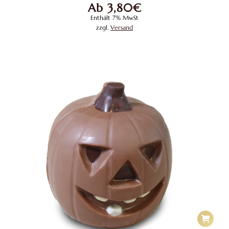
Ab
3,80
€
auf.
Enthält 7% MwSt
Die
zzgl.
Versand
Optione
können
auf
der
Produkts
gewählt
werden