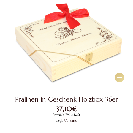
Dieses
Produkt
weist
Pralinen in Geschenk Holzbox 36er
mehrere
37,10
€
Variante
Enthält 7% MwSt
auf.
zzgl.
Versand
Die
Optione